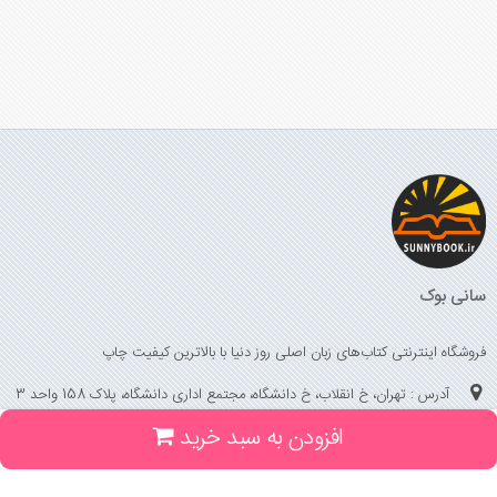
سانی بوک
فروشگاه اینترنتی کتاب‌های زبان اصلی روز دنیا با بالاترین کیفیت چاپ
آدرس : تهران، خ انقلاب، خ دانشگاه، مجتمع اداری دانشگاه، پلاک 158 واحد 3
افزودن به سبد خرید
(جهت خرید حضوری، تلفنی ، پیگیری سفارشات سایت با شماره تلفن 02166175070
تماس حاصل فرمایید)