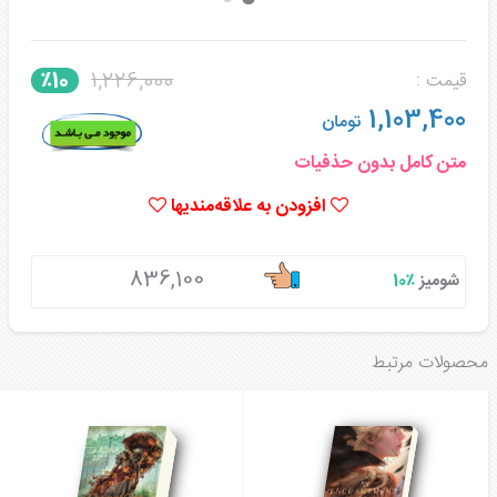
1,226,000
٪10
قیمت :
1,103,400
تومان
متن کامل بدون حذفیات
افزودن به علاقه‌مندیها
836,100
شومیز
٪10
محصولات مرتبط