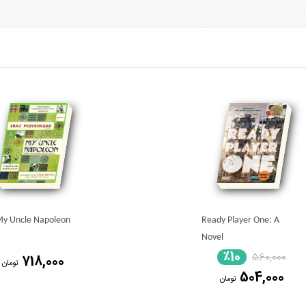
y Uncle Napoleon
Ready Player One: A
Novel
٪10
560,000
718,000
تومان
504,000
تومان