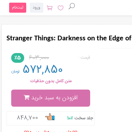
ورود
ثبت‌نام
Stranger Things: Darkness on the Edge o
603,000
٪5
قیمت :
572,850
تومان
متن کامل بدون حذفیات
افزودن به سبد خرید
848,700
جلد سخت
٪10