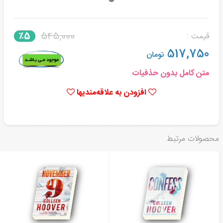
545,000
٪5
قیمت :
517,750
تومان
متن کامل بدون حذفیات
افزودن به علاقه‌مندیها
محصولات مرتبط