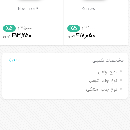
November 9
Confess
٪5
٪5
435000
439000
413,250
417,050
تومان
تومان
مشخصات تکمیلی
بیشتر
قطع:
رقعی
نوع جلد:
شومیز
نوع چاپ:
مشکی