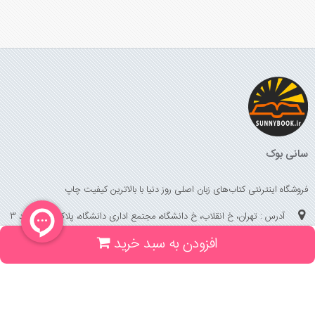
سانی بوک
فروشگاه اینترنتی کتاب‌های زبان اصلی روز دنیا با بالاترین کیفیت چاپ
آدرس : تهران، خ انقلاب، خ دانشگاه، مجتمع اداری دانشگاه، پلاک 158 واحد 3
افزودن به سبد خرید
(جهت خرید حضوری، تلفنی ، پیگیری سفارشات سایت با شماره تلفن 02166175070
تماس حاصل فرمایید)