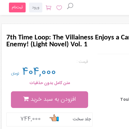
ورود
ثبت‌نام
7th Time Loop: The Villainess Enjoys a C
Enemy! (Light Novel) Vol. 1
قیمت :
404,000
تومان
متن کامل بدون حذفیات
افزودن به سبد خرید
Touk
744,000
جلد سخت