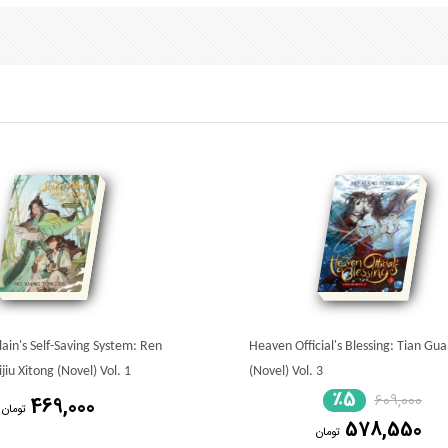
lain's Self-Saving System: Ren
Heaven Official's Blessing: Tian Gua
jiu Xitong (Novel) Vol. 1
(Novel) Vol. 3
٪5
609,000
469,000
تومان
578,550
تومان