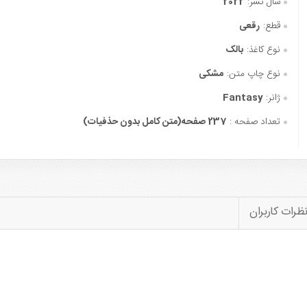
سال نشر:
2022
قطع:
رقعی
نوع کاغذ:
بالک
نوع چاپ متن:
مشکی
ژانر:
Fantasy
تعداد صفحه :
237 صفحه(متن کامل بدون حذفیات)
ظرات کاربران