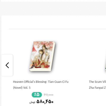
Heaven Official's Blessing: Tian Guan Ci Fu
The Scum Vil
(Novel) Vol. 5
Zha Fanpai Zi
٪5
611,000
580,450
تومان