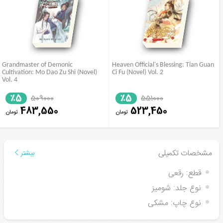
Grandmaster of Demonic
Heaven Official's Blessing: Tian Guan
Cultivation: Mo Dao Zu Shi (Novel)
Ci Fu (Novel) Vol. 2
Vol. 4
٪5
٪5
509000
551000
483,550
523,450
تومان
تومان
مشخصات تکمیلی
بیشتر
قطع:
رقعی
نوع جلد:
شومیز
نوع چاپ:
مشکی