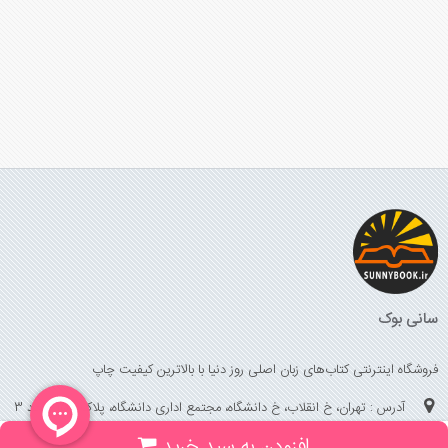
سانی بوک
فروشگاه اینترنتی کتاب‌های زبان اصلی روز دنیا با بالاترین کیفیت چاپ
آدرس : تهران، خ انقلاب، خ دانشگاه، مجتمع اداری دانشگاه، پلاک 158 واحد 3
(جهت خرید حضوری، تلفنی ، پیگیری سفارشات سایت با شماره تلفن 02166175070