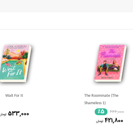
Wait For It
The Roommate (The
Shameless 1)
٪5
444,000
533,000
تومان
421,800
تومان