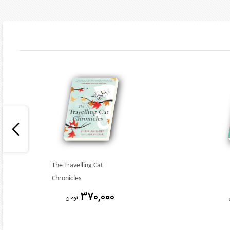
The Travelling Cat
Chronicles
370,000
تومان