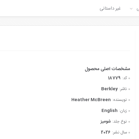
ی
غیر داستانی
کد:
18779
ناشر:
Berkley
نویسنده:
Heather McBreen
زبان:
English
نوع جلد:
شومیز
سال نشر:
2026