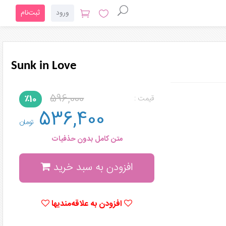
ورود
ثبت‌نام
Sunk in Love
596,000
٪10
قیمت :
536,400
تومان
متن کامل بدون حذفیات
افزودن به سبد خرید
افزودن به علاقه‌مندیها