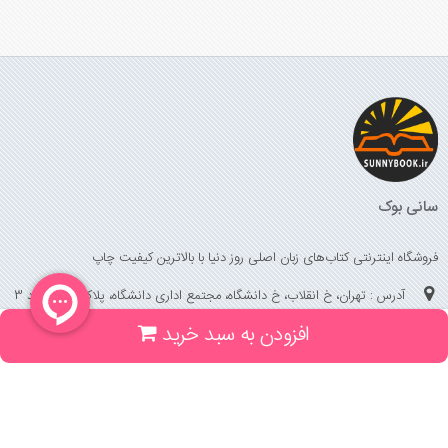
سانی بوک
فروشگاه اینترنتی کتاب‌های زبان اصلی روز دنیا با بالاترین کیفیت چاپ
آدرس : تهران، خ انقلاب، خ دانشگاه، مجتمع اداری دانشگاه، پلاک 158 واحد 3
افزودن به سبد خرید
(جهت خرید حضوری، تلفنی ، پیگیری سفارشات سایت با شماره تلفن 02166175070
تماس حاصل فرمایید)
راهنما و خدمات