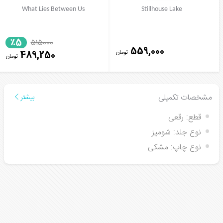
What Lies Between Us
Stillhouse Lake
٪5
515000
559,000
تومان
489,250
تومان
مشخصات تکمیلی
بیشتر
قطع:
رقعی
نوع جلد:
شومیز
نوع چاپ:
مشکی