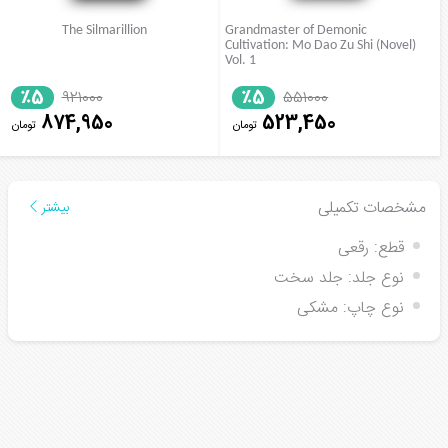
The Silmarillion
Grandmaster of Demonic
Cultivation: Mo Dao Zu Shi (Novel)
Vol. 1
٪5
٪5
921000
551000
874,950
523,450
تومان
تومان
مشخصات تکمیلی
بیشتر
قطع:
رقعی
نوع جلد:
جلد سخت
نوع چاپ:
مشکی