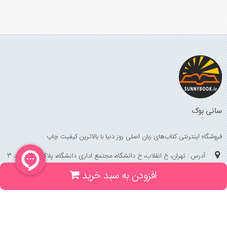
سانی بوک
فروشگاه اینترنتی کتاب‌های زبان اصلی روز دنیا با بالاترین کیفیت چاپ
آدرس : تهران، خ انقلاب، خ دانشگاه، مجتمع اداری دانشگاه، پلاک 158 واحد 3
افزودن به سبد خرید
(جهت خرید حضوری، تلفنی ، پیگیری سفارشات سایت با شماره تلفن 02166175070
تماس حاصل فرمایید)