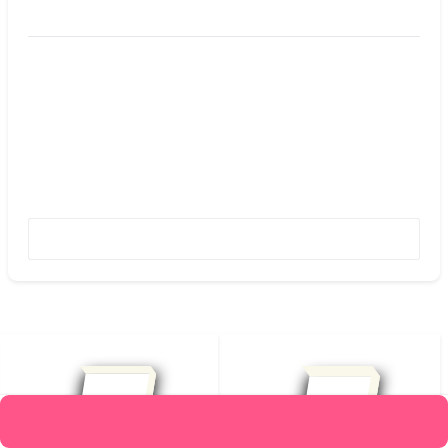
قیمت :
1,002,000
تومان
متن کامل بدون حذفیات
افزودن به علاقه‌مندیها
662,000
شومیز
محصولات مرتبط
افزودن به سبد خرید