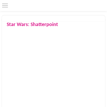
Star Wars: Shatterpoint
2021
Random House Worlds