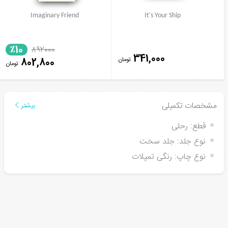
Imaginary Friend
It's Your Ship
٪10
892000
341,000
تومان
802,800
تومان
مشخصات تکمیلی
بیشتر
قطع:
رحلی
نوع جلد:
جلد سخت
نوع چاپ:
رنگی تمپلات