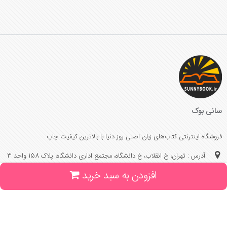
سانی بوک
فروشگاه اینترنتی کتاب‌های زبان اصلی روز دنیا با بالاترین کیفیت چاپ
آدرس : تهران، خ انقلاب، خ دانشگاه، مجتمع اداری دانشگاه، پلاک 158 واحد 3
افزودن به سبد خرید
(جهت خرید حضوری، تلفنی ، پیگیری سفارشات سایت با شماره تلفن 02166175070
تماس حاصل فرمایید)