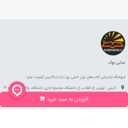
سانی بوک
فروشگاه اینترنتی کتاب‌های زبان اصلی روز دنیا با بالاترین کیفیت چاپ
آدرس : تهران، خ انقلاب، خ دانشگاه، مجتمع اداری دانشگاه، پلاک 158 واحد 3
افزودن به سبد خرید
(جهت خرید حضوری، تلفنی ، پیگیری سفارشات سایت با شماره تلفن 02166175070
تماس حاصل فرمایید)