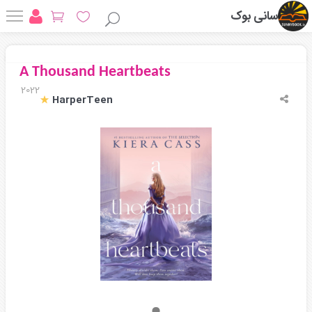
سانی بوک
A Thousand Heartbeats
2022
HarperTeen