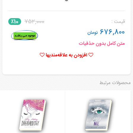
752,000
٪10
قیمت :
676,800
تومان
متن کامل بدون حذفیات
افزودن به علاقه‌مندیها
محصولات مرتبط