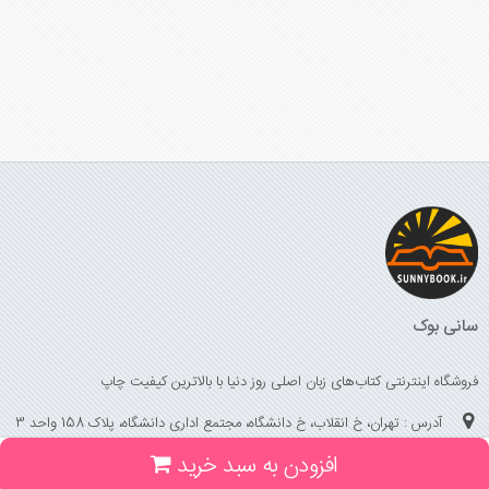
سانی بوک
فروشگاه اینترنتی کتاب‌های زبان اصلی روز دنیا با بالاترین کیفیت چاپ
آدرس : تهران، خ انقلاب، خ دانشگاه، مجتمع اداری دانشگاه، پلاک 158 واحد 3
افزودن به سبد خرید
(جهت خرید حضوری، تلفنی ، پیگیری سفارشات سایت با شماره تلفن 02166175070