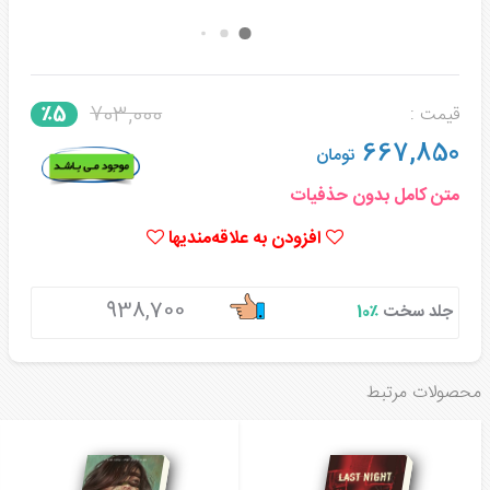
703,000
٪5
قیمت :
667,850
تومان
متن کامل بدون حذفیات
افزودن به علاقه‌مندیها
938,700
جلد سخت
٪10
محصولات مرتبط