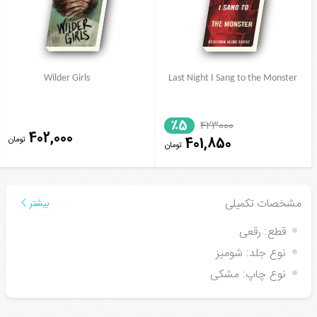
Wilder Girls
Last Night I Sang to the Monster
٪5
423000
402,000
تومان
401,850
تومان
مشخصات تکمیلی
بیشتر
قطع:
رقعی
نوع جلد:
شومیز
نوع چاپ:
مشکی