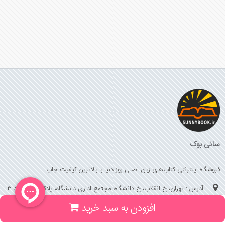
سانی بوک
فروشگاه اینترنتی کتاب‌های زبان اصلی روز دنیا با بالاترین کیفیت چاپ
آدرس : تهران، خ انقلاب، خ دانشگاه، مجتمع اداری دانشگاه، پلاک 158 واحد 3
افزودن به سبد خرید
(جهت خرید حضوری، تلفنی ، پیگیری سفارشات سایت با شماره تلفن 02166175070
تماس حاصل فرمایید)