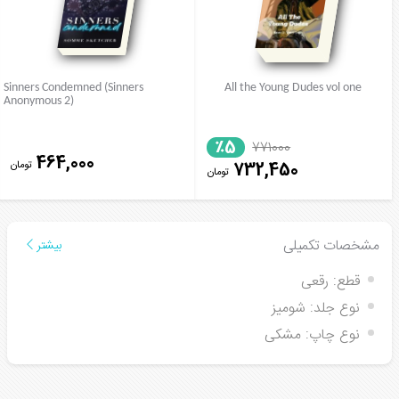
Sinners Condemned (Sinners
All the Young Dudes vol one
Anonymous 2)
٪5
771000
464,000
تومان
732,450
تومان
مشخصات تکمیلی
بیشتر
قطع:
رقعی
نوع جلد:
شومیز
نوع چاپ:
مشکی