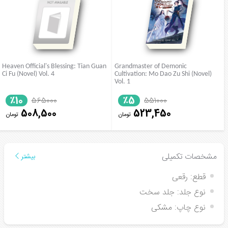
Heaven Official's Blessing: Tian Guan
Grandmaster of Demonic
Ci Fu (Novel) Vol. 4
Cultivation: Mo Dao Zu Shi (Novel)
Vol. 1
٪10
٪5
565000
551000
508,500
523,450
تومان
تومان
مشخصات تکمیلی
بیشتر
قطع:
رقعی
نوع جلد:
جلد سخت
نوع چاپ:
مشکی