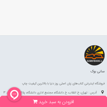
سانی بوک
فروشگاه اینترنتی کتاب‌های زبان اصلی روز دنیا با بالاترین کیفیت چاپ
آدرس : تهران، خ انقلاب، خ دانشگاه، مجتمع اداری دانشگاه، پلاک 158 واحد 3
افزودن به سبد خرید
(جهت خرید حضوری، تلفنی ، پیگیری سفارشات سایت با شماره تلفن 02166175070