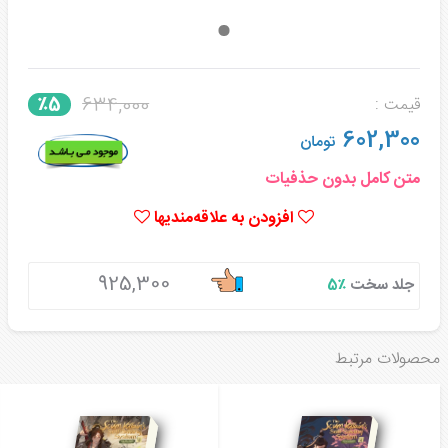
634,000
٪5
قیمت :
602,300
تومان
متن کامل بدون حذفیات
افزودن به علاقه‌مندیها
925,300
جلد سخت
٪5
محصولات مرتبط