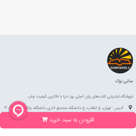
سانی بوک
فروشگاه اینترنتی کتاب‌های زبان اصلی روز دنیا با بالاترین کیفیت چاپ
آدرس : تهران، خ انقلاب، خ دانشگاه، مجتمع اداری دانشگاه، پلاک 158 واحد 3
افزودن به سبد خرید
(جهت خرید حضوری، تلفنی ، پیگیری سفارشات سایت با شماره تلفن 02166175070
تماس حاصل فرمایید)