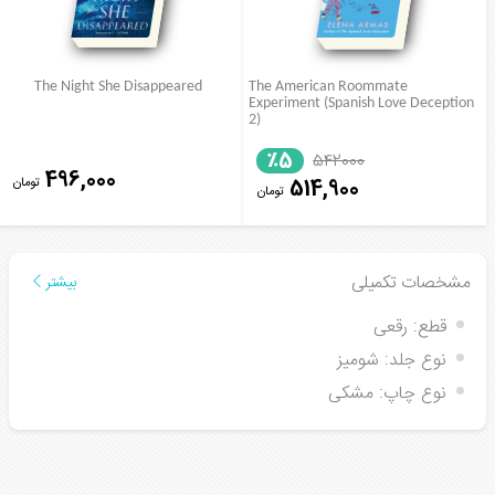
The Night She Disappeared
The American Roommate
Experiment (Spanish Love Deception
2)
٪5
542000
496,000
تومان
514,900
تومان
مشخصات تکمیلی
بیشتر
قطع:
رقعی
نوع جلد:
شومیز
نوع چاپ:
مشکی