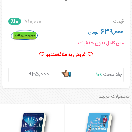
710,000
٪10
قیمت :
639,000
تومان
متن کامل بدون حذفیات
افزودن به علاقه‌مندیها
945,000
جلد سخت
٪10
محصولات مرتبط