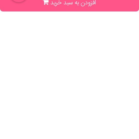
افزودن به سبد خرید
(جهت خرید حضوری، تلفنی ، پیگیری سفارشات سایت با شماره تلفن 02166175070
تماس حاصل فرمایید)
راهنما و خدمات
راهنمای ثبت سفارش
راهنمای ثبت درخواست کتاب
قوانین خرید از سایت
_
با ما همراه باشید
;
تماس با ما
درباره ما