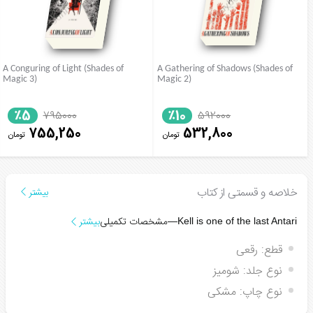
A Conguring of Light (Shades of
A Gathering of Shadows (Shades of
Magic 3)
Magic 2)
٪5
٪10
795000
592000
755,250
532,800
تومان
تومان
خلاصه و قسمتی از کتاب
بیشتر
مشخصات تکمیلی
بیشتر
―
Kell is one of the last Antari
قطع:
رقعی
نوع جلد:
شومیز
نوع چاپ:
مشکی