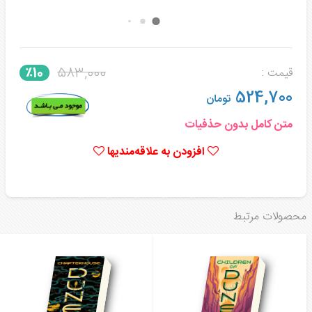
583,000
٪10
قیمت :
524,700
تومان
متن کامل بدون حذفیات
افزودن به علاقه‌مندیها
محصولات مرتبط