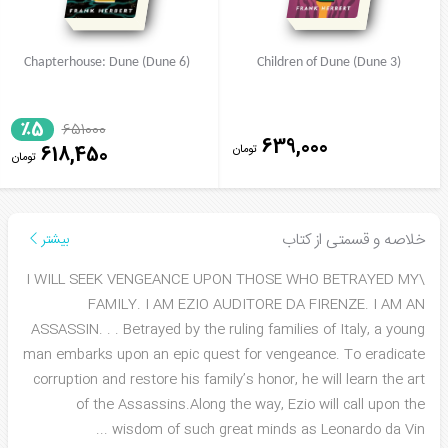
Chapterhouse: Dune (Dune 6)
Children of Dune (Dune 3)
٪5
651000
639,000
تومان
618,450
تومان
خلاصه و قسمتی از کتاب
بیشتر
\I WILL SEEK VENGEANCE UPON THOSE WHO BETRAYED MY
FAMILY. I AM EZIO AUDITORE DA FIRENZE. I AM AN
ASSASSIN. . . Betrayed by the ruling families of Italy, a young
man embarks upon an epic quest for vengeance. To eradicate
corruption and restore his family’s honor, he will learn the art
of the Assassins.Along the way, Ezio will call upon the
...
wisdom of such great minds as Leonardo da Vin