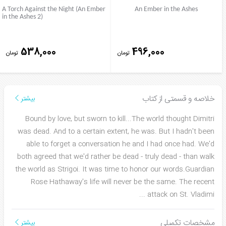
A Torch Against the Night (An Ember
An Ember in the Ashes
in the Ashes 2)
538,000
496,000
تومان
تومان
خلاصه و قسمتی از کتاب
بیشتر
Bound by love, but sworn to kill...The world thought Dimitri
was dead. And to a certain extent, he was. But I hadn't been
able to forget a conversation he and I had once had. We'd
both agreed that we'd rather be dead - truly dead - than walk
the world as Strigoi. It was time to honor our words.Guardian
Rose Hathaway's life will never be the same. The recent
...
attack on St. Vladimi
مشخصات تکمیلی
بیشتر