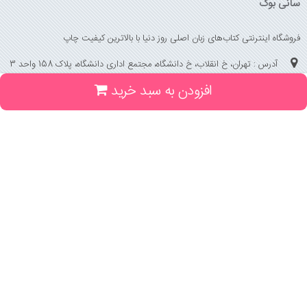
سانی بوک
فروشگاه اینترنتی کتاب‌های زبان اصلی روز دنیا با بالاترین کیفیت چاپ
آدرس : تهران، خ انقلاب، خ دانشگاه، مجتمع اداری دانشگاه، پلاک 158 واحد 3
افزودن به سبد خرید
(جهت خرید حضوری، تلفنی ، پیگیری سفارشات سایت با شماره تلفن 02166175070
تماس حاصل فرمایید)
راهنما و خدمات
راهنمای ثبت سفارش
راهنمای ثبت درخواست کتاب
قوانین خرید از سایت
_