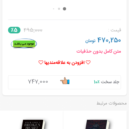
495,000
٪5
قیمت :
470,250
تومان
متن کامل بدون حذفیات
افزودن به علاقه‌مندیها
747,000
جلد سخت
٪10
محصولات مرتبط