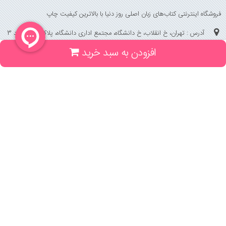
فروشگاه اینترنتی کتاب‌های زبان اصلی روز دنیا با بالاترین کیفیت چاپ
آدرس : تهران، خ انقلاب، خ دانشگاه، مجتمع اداری دانشگاه، پلاک 158 واحد 3
افزودن به سبد خرید
(جهت خرید حضوری، تلفنی ، پیگیری سفارشات سایت با شماره تلفن 02166175070
تماس حاصل فرمایید)
راهنما و خدمات
راهنمای ثبت سفارش
راهنمای ثبت درخواست کتاب
قوانین خرید از سایت
_
با ما همراه باشید