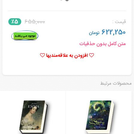
655,000
٪5
قیمت :
622,250
تومان
متن کامل بدون حذفیات
افزودن به علاقه‌مندیها
محصولات مرتبط