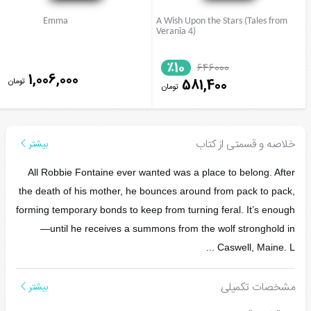
Emma
A Wish Upon the Stars (Tales from
Verania 4)
٪10
646000
1,006,000
تومان
581,400
تومان
خلاصه و قسمتی از کتاب
بیشتر
All Robbie Fontaine ever wanted was a place to belong. After
the death of his mother, he bounces around from pack to pack,
forming temporary bonds to keep from turning feral. It’s enough
—until he receives a summons from the wolf stronghold in
...
Caswell, Maine. L
مشخصات تکمیلی
بیشتر