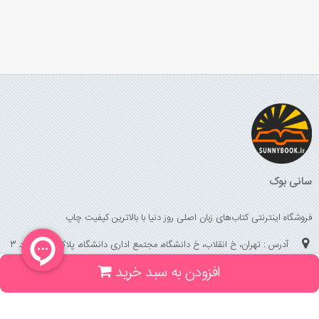
سانی بوک
فروشگاه اینترنتی کتاب‌های زبان اصلی روز دنیا با بالاترین کیفیت چاپ
آدرس : تهران، خ انقلاب، خ دانشگاه، مجتمع اداری دانشگاه، پلاک 158 واحد 3
افزودن به سبد خرید
(جهت خرید حضوری، تلفنی ، پیگیری سفارشات سایت با شماره تلفن 02166175070
تماس حاصل فرمایید)