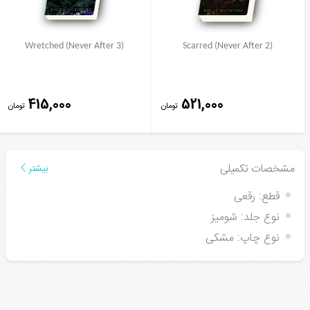
Wretched (Never After 3)
Scarred (Never After 2)
415,000
521,000
تومان
تومان
مشخصات تکمیلی
بیشتر
قطع:
رقعی
نوع جلد:
شومیز
نوع چاپ:
مشکی