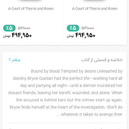
A Court of Thorns and Roses
A Court of Thorns and Roses
٪5
٪5
521000
521000
494,950
494,950
تومان
تومان
خلاصه و قسمتی از کتاب
بیشتر
Bound by blood.Tempted by desire.Unleashed by
destiny.Bryce Quinlan had the perfect life—working hard all
day and partying all night—until a demon murdered her
closest friends, leaving her bereft, wounded, and alone. When
the accused is behind bars but the crimes start up again,
Bryce finds herself at the heart of the investigation. She’ll do
...
whatever it takes to avenge their