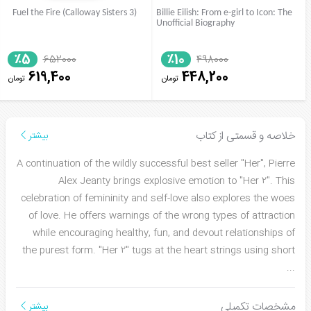
Fuel the Fire (Calloway Sisters 3)
Billie Eilish: From e-girl to Icon: The
Unofficial Biography
٪5
٪10
652000
498000
619,400
448,200
تومان
تومان
خلاصه و قسمتی از کتاب
بیشتر
A continuation of the wildly successful best seller "Her", Pierre
Alex Jeanty brings explosive emotion to "Her 2". This
celebration of femininity and self-love also explores the woes
of love. He offers warnings of the wrong types of attraction
while encouraging healthy, fun, and devout relationships of
the purest form. "Her 2" tugs at the heart strings using short
...
مشخصات تکمیلی
بیشتر