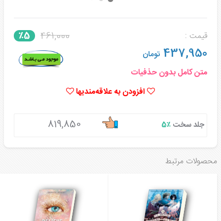
461,000
٪5
قیمت :
437,950
تومان
متن کامل بدون حذفیات
افزودن به علاقه‌مندیها
819,850
جلد سخت
٪5
محصولات مرتبط