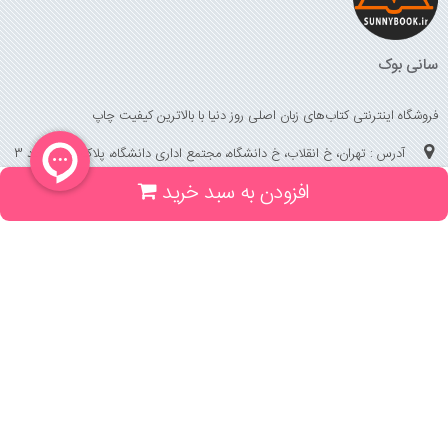
سانی بوک
فروشگاه اینترنتی کتاب‌های زبان اصلی روز دنیا با بالاترین کیفیت چاپ
آدرس : تهران، خ انقلاب، خ دانشگاه، مجتمع اداری دانشگاه، پلاک 158 واحد 3
افزودن به سبد خرید
(جهت خرید حضوری، تلفنی ، پیگیری سفارشات سایت با شماره تلفن 02166175070
تماس حاصل فرمایید)
راهنما و خدمات
راهنمای ثبت سفارش
راهنمای ثبت درخواست کتاب
قوانین خرید از سایت
_