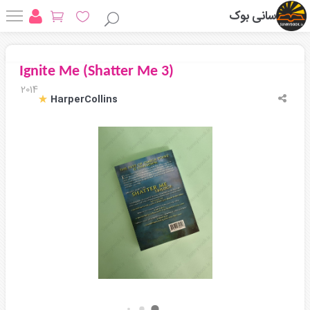
سانی بوک
Ignite Me (Shatter Me 3)
2014
HarperCollins