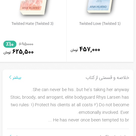
Twisted Hate (Twisted 3)
Twisted Love (Twisted 1)
٪10
695000
457,000
تومان
625,500
تومان
خلاصه و قسمتی از کتاب
بیشتر
She can never be his…but he’s taking her anyway.
Stoic, broody, and arrogant, elite bodyguard Rhys Larsen has
two rules: 1) Protect his clients at all costs 2) Do not become
emotionally involved. Ever.
...
He has never once been tempted to br