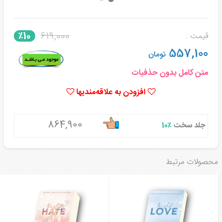
619,000
٪10
قیمت :
557,100
تومان
متن کامل بدون حذفیات
افزودن به علاقه‌مندیها
864,900
جلد سخت
٪10
محصولات مرتبط