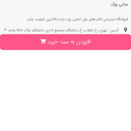
سانی بوک
فروشگاه اینترنتی کتاب‌های زبان اصلی روز دنیا با بالاترین کیفیت چاپ
آدرس : تهران، خ انقلاب، خ دانشگاه، مجتمع اداری دانشگاه، پلاک 158 واحد 3
افزودن به سبد خرید
(جهت خرید حضوری، تلفنی ، پیگیری سفارشات سایت با شماره تلفن 02166175070
تماس حاصل فرمایید)
راهنما و خدمات
راهنمای ثبت سفارش
راهنمای ثبت درخواست کتاب
قوانین خرید از سایت
_