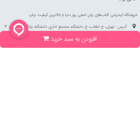
فروشگاه اینترنتی کتاب‌های زبان اصلی روز دنیا با بالاترین کیفیت چاپ
آدرس : تهران، خ انقلاب، خ دانشگاه، مجتمع اداری دانشگاه، پلاک 158 واحد 3
افزودن به سبد خرید
(جهت خرید حضوری، تلفنی ، پیگیری سفارشات سایت با شماره تلفن 02166175070
تماس حاصل فرمایید)
راهنما و خدمات
راهنمای ثبت سفارش
راهنمای ثبت درخواست کتاب
قوانین خرید از سایت
_