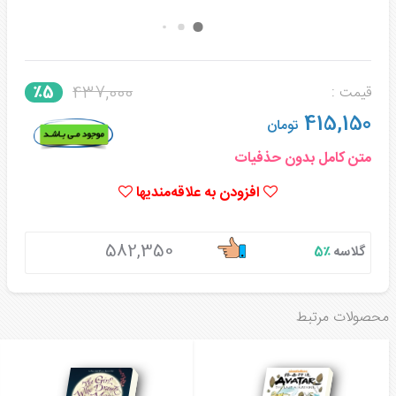
437,000
٪5
قیمت :
415,150
تومان
متن کامل بدون حذفیات
افزودن به علاقه‌مندیها
582,350
گلاسه
٪5
محصولات مرتبط