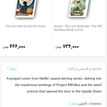
The Girl Who Drank the Moon
Avatar: The Last Airbender--The Rift
Omnibus (Book 3 of 6)
466,000
736,000
تومان
تومان
خلاصه و قسمتی از کتاب
بیشتر
A prequel comic from Netflix' award-winning series, delving into
the mysterious workings of Project MKUltra and the weird
science that opened the door to the Upside Down.
مشخصات تکمیلی
بیشتر