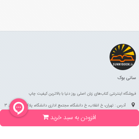
سانی بوک
فروشگاه اینترنتی کتاب‌های زبان اصلی روز دنیا با بالاترین کیفیت چاپ
آدرس : تهران، خ انقلاب، خ دانشگاه، مجتمع اداری دانشگاه، پلاک 158 واحد 3
افزودن به سبد خرید
(جهت خرید حضوری، تلفنی ، پیگیری سفارشات سایت با شماره تلفن 02166175070
تماس حاصل فرمایید)