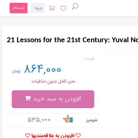
ورود
ثبت‌نام
21 Lessons for the 21st Century: Yuval N
قیمت :
864,000
تومان
متن کامل بدون حذفیات
افزودن به سبد خرید
535,000
شومیز
افزودن به علاقه‌مندیها