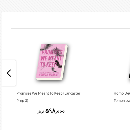
Promises We Meant to Keep (Lancaster
Homo Deus
Prep 3)
Tomorro
598,000
تومان