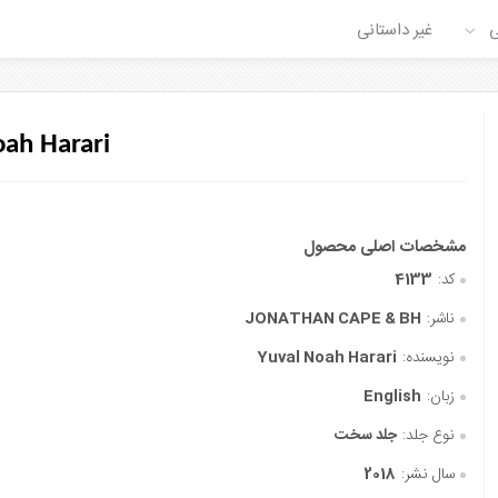
ی
غیر داستانی
oah Harari
کد:
4133
ناشر:
JONATHAN CAPE & BH
نویسنده:
Yuval Noah Harari
زبان:
English
نوع جلد:
جلد سخت
سال نشر:
2018