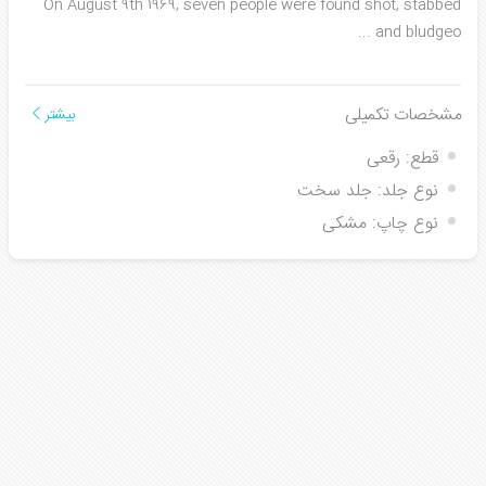
On August 9th 1969, seven people were found shot, stabbed
...
and bludgeo
مشخصات تکمیلی
بیشتر
قطع:
رقعی
نوع جلد:
جلد سخت
نوع چاپ:
مشکی