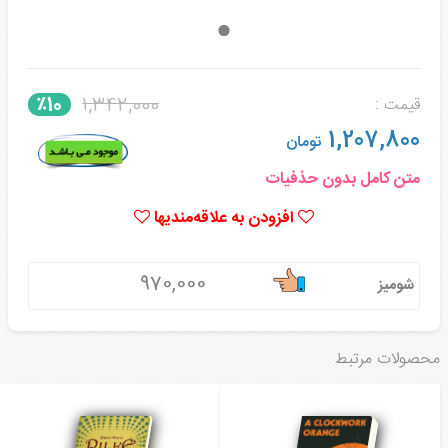
1,342,000
٪10
قیمت :
1,207,800
تومان
متن کامل بدون حذفیات
افزودن به علاقه‌مندیها
970,000
شومیز
محصولات مرتبط