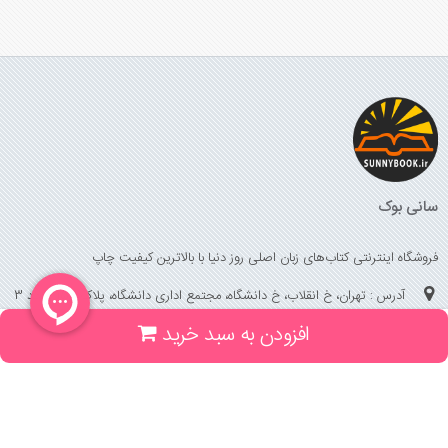
سانی بوک
فروشگاه اینترنتی کتاب‌های زبان اصلی روز دنیا با بالاترین کیفیت چاپ
آدرس : تهران، خ انقلاب، خ دانشگاه، مجتمع اداری دانشگاه، پلاک 158 واحد 3
افزودن به سبد خرید
(جهت خرید حضوری، تلفنی ، پیگیری سفارشات سایت با شماره تلفن 02166175070
تماس حاصل فرمایید)
راهنما و خدمات