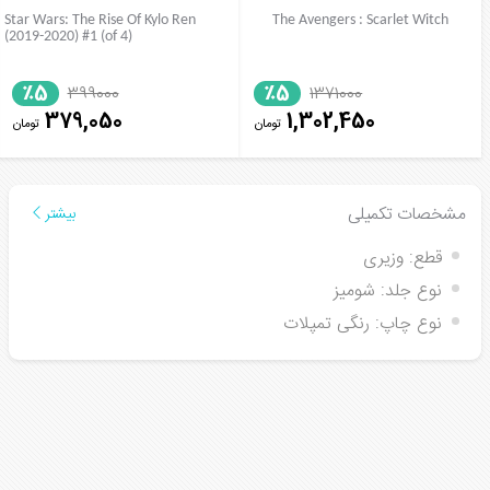
Star Wars: The Rise Of Kylo Ren
The Avengers : Scarlet Witch
(2019-2020) #1 (of 4)
٪5
٪5
399000
1371000
379,050
1,302,450
تومان
تومان
مشخصات تکمیلی
بیشتر
قطع:
وزیری
نوع جلد:
شومیز
نوع چاپ:
رنگی تمپلات