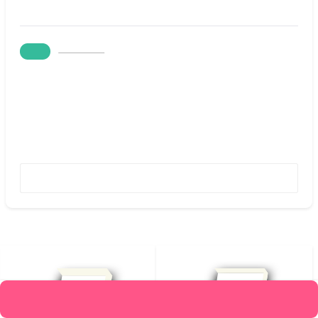
997,000
٪5
قیمت :
947,150
تومان
متن کامل بدون حذفیات
افزودن به علاقه‌مندیها
673,000
شومیز
محصولات مرتبط
افزودن به سبد خرید