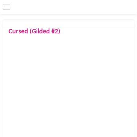
Cursed (Gilded #2)
2022
Faber Faber