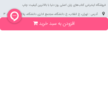
فروشگاه اینترنتی کتاب‌های زبان اصلی روز دنیا با بالاترین کیفیت چاپ
آدرس : تهران، خ انقلاب، خ دانشگاه، مجتمع اداری دانشگاه، پلاک 158 واحد 3
افزودن به سبد خرید
(جهت خرید حضوری، تلفنی ، پیگیری سفارشات سایت با شماره تلفن 02166175070
تماس حاصل فرمایید)
راهنما و خدمات
راهنمای ثبت سفارش
راهنمای ثبت درخواست کتاب
قوانین خرید از سایت
_
با ما همراه باشید