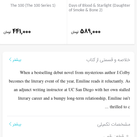
The 100 (The 100 Series 1)
Days of Blood & Starlight (Daughter
of Smoke & Bone 2)
441,000
589,000
تومان
تومان
خلاصه و قسمتی از کتاب
بیشتر
When a bestselling debut novel from mysterious author J.Colby
becomes the literary event of the year, Emiline reads it reluctantly. As
an adjunct writing instructor at UC San Diego with her own stalled
literary career and a bumpy long-term relationship, Emiline isn’t
...
thrilled to c
مشخصات تکمیلی
بیشتر
قطع:
رقعی