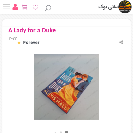
سانی بوک
A Lady for a Duke
2022
‎ Forever