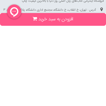
فروشگاه اینترنتی کتاب‌های زبان اصلی روز دنیا با بالاترین کیفیت چاپ
آدرس : تهران، خ انقلاب، خ دانشگاه، مجتمع اداری دانشگاه، پلاک 158 واحد 3
افزودن به سبد خرید
(جهت خرید حضوری، تلفنی ، پیگیری سفارشات سایت با شماره تلفن 02166175070
تماس حاصل فرمایید)
راهنما و خدمات
راهنمای ثبت سفارش
راهنمای ثبت درخواست کتاب
قوانین خرید از سایت
_
با ما همراه باشید
;