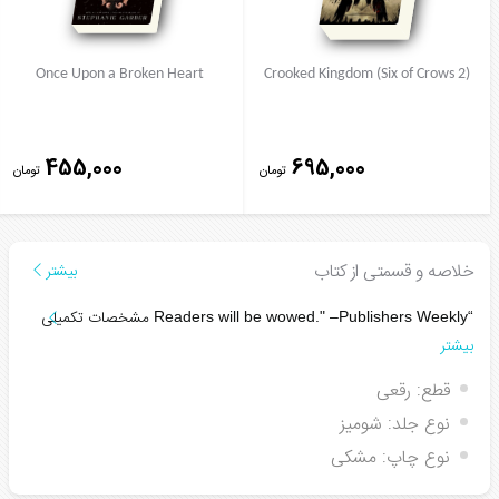
Once Upon a Broken Heart
Crooked Kingdom (Six of Crows 2)
455,000
695,000
تومان
تومان
خلاصه و قسمتی از کتاب
بیشتر
مشخصات تکمیلی
Publishers Weekly
“Readers will be wowed." –
بیشتر
قطع:
رقعی
نوع جلد:
شومیز
نوع چاپ:
مشکی