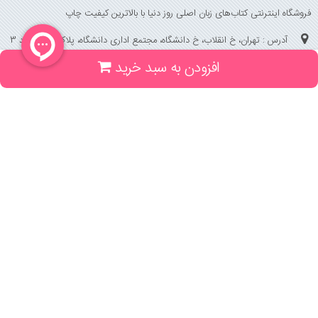
فروشگاه اینترنتی کتاب‌های زبان اصلی روز دنیا با بالاترین کیفیت چاپ
آدرس : تهران، خ انقلاب، خ دانشگاه، مجتمع اداری دانشگاه، پلاک 158 واحد 3
افزودن به سبد خرید
(جهت خرید حضوری، تلفنی ، پیگیری سفارشات سایت با شماره تلفن 02166175070
تماس حاصل فرمایید)
راهنما و خدمات
راهنمای ثبت سفارش
راهنمای ثبت درخواست کتاب
قوانین خرید از سایت
_
با ما همراه باشید