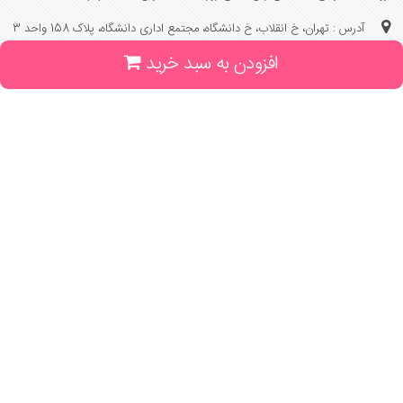
آدرس : تهران، خ انقلاب، خ دانشگاه، مجتمع اداری دانشگاه، پلاک 158 واحد 3
افزودن به سبد خرید
(جهت خرید حضوری، تلفنی ، پیگیری سفارشات سایت با شماره تلفن 02166175070
تماس حاصل فرمایید)
راهنما و خدمات
راهنمای ثبت سفارش
راهنمای ثبت درخواست کتاب
قوانین خرید از سایت
_
با ما همراه باشید
;