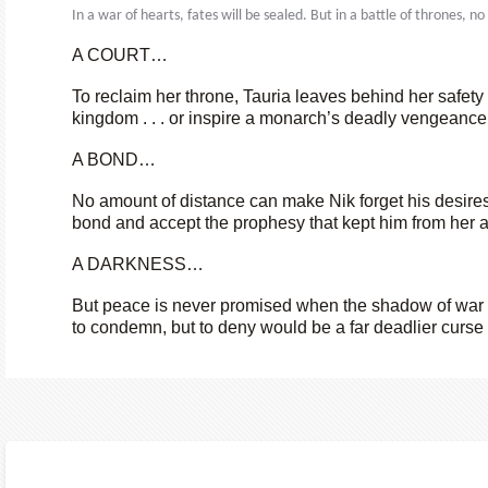
In a war of hearts, fates will be sealed. But in a battle of thrones, 
A COURT…
To reclaim her throne, Tauria leaves behind her safety t
kingdom . . . or inspire a monarch’s deadly vengeance 
A BOND…
No amount of distance can make Nik forget his desires, b
bond and accept the prophesy that kept him from her all
A DARKNESS…
But peace is never promised when the shadow of war lo
to condemn, but to deny would be a far deadlier curse 