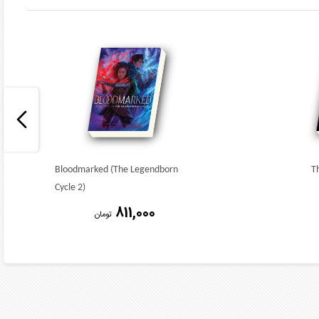
Bloodmarked (The Legendborn
T
Cycle 2)
811,000
تومان