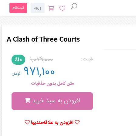
ورود
ثبت‌نام
A Clash of Three Courts
1,079,000
٪10
قیمت :
971,100
تومان
متن کامل بدون حذفیات
افزودن به سبد خرید
افزودن به علاقه‌مندیها