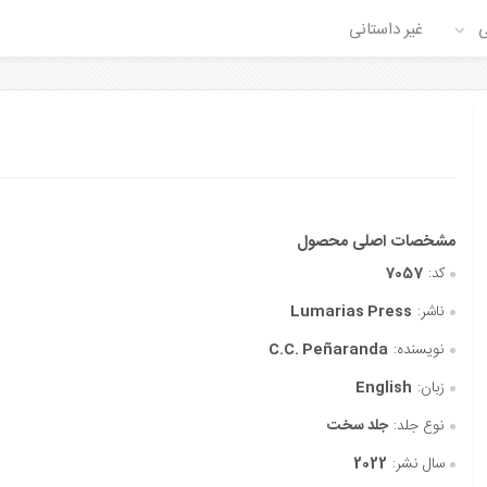
ی
غیر داستانی
کد:
7057
ناشر:
‎ ‎ Lumarias Press
نویسنده:
C.C. Peñaranda
زبان:
English
نوع جلد:
جلد سخت
سال نشر:
2022