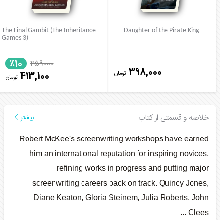
The Final Gambit (The Inheritance
Daughter of the Pirate King
Games 3)
٪10
459000
398,000
تومان
413,100
تومان
خلاصه و قسمتی از کتاب
بیشتر
Robert McKee's screenwriting workshops have earned
him an international reputation for inspiring novices,
refining works in progress and putting major
screenwriting careers back on track. Quincy Jones,
Diane Keaton, Gloria Steinem, Julia Roberts, John
...
Clees