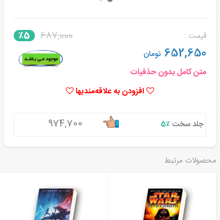
687,000
٪5
قیمت :
652,650
تومان
متن کامل بدون حذفیات
افزودن به علاقه‌مندیها
974,700
جلد سخت
٪5
محصولات مرتبط