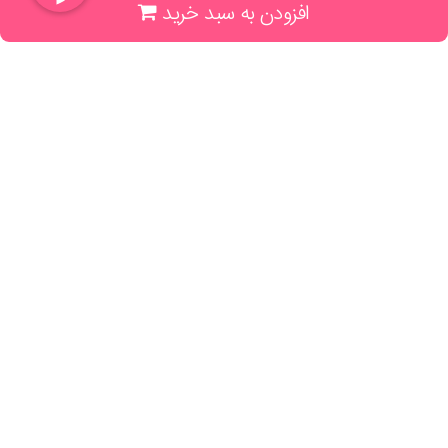
افزودن به سبد خرید
(جهت خرید حضوری، تلفنی ، پیگیری سفارشات سایت با شماره تلفن 02166175070
تماس حاصل فرمایید)
راهنما و خدمات
راهنمای ثبت سفارش
راهنمای ثبت درخواست کتاب
قوانین خرید از سایت
_
با ما همراه باشید
;
تماس با ما
درباره ما