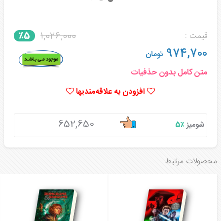
1,026,000
٪5
قیمت :
974,700
تومان
متن کامل بدون حذفیات
افزودن به علاقه‌مندیها
652,650
شومیز
٪5
محصولات مرتبط