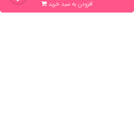
افزودن به سبد خرید
(جهت خرید حضوری، تلفنی ، پیگیری سفارشات سایت با شماره تلفن 02166175070
تماس حاصل فرمایید)
راهنما و خدمات
راهنمای ثبت سفارش
راهنمای ثبت درخواست کتاب
قوانین خرید از سایت
_
با ما همراه باشید
;
تماس با ما
درباره ما