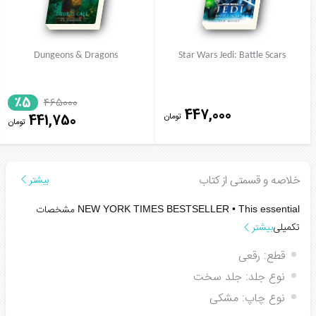
Dungeons & Dragons
Star Wars Jedi: Battle Scars
٪5
465000
447,000
تومان
441,750
تومان
خلاصه و قسمتی از کتاب
بیشتر
مشخصات
NEW YORK TIMES
BESTSELLER • This essential
تکمیلی
بیشتر
قطع:
رقعی
نوع جلد:
جلد سخت
نوع چاپ:
مشکی