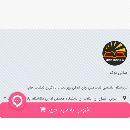
سانی بوک
فروشگاه اینترنتی کتاب‌های زبان اصلی روز دنیا با بالاترین کیفیت چاپ
آدرس : تهران، خ انقلاب، خ دانشگاه، مجتمع اداری دانشگاه، پلاک 158 واحد 3
افزودن به سبد خرید
(جهت خرید حضوری، تلفنی ، پیگیری سفارشات سایت با شماره تلفن 02166175070
تماس حاصل فرمایید)