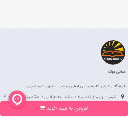
سانی بوک
فروشگاه اینترنتی کتاب‌های زبان اصلی روز دنیا با بالاترین کیفیت چاپ
آدرس : تهران، خ انقلاب، خ دانشگاه، مجتمع اداری دانشگاه، پلاک 158 واحد 3
افزودن به سبد خرید
(جهت خرید حضوری، تلفنی ، پیگیری سفارشات سایت با شماره تلفن 02166175070
تماس حاصل فرمایید)