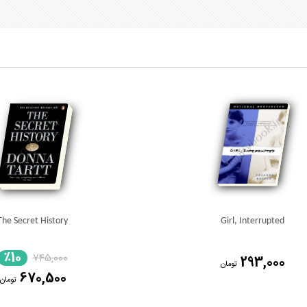
The Secret History
Girl, Interrupted
٪10
745,000
293,000
تومان
670,500
تومان