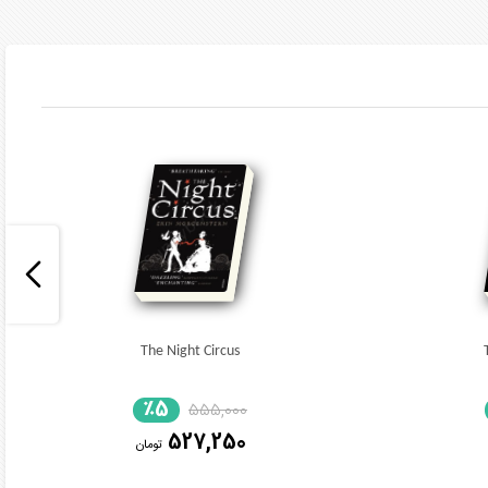
The Night Circus
٪5
555,000
527,250
تومان