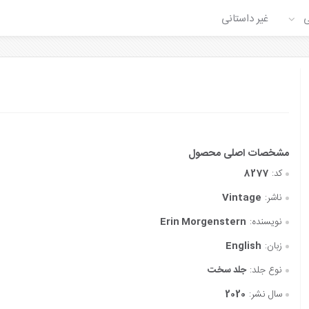
ی
غیر داستانی
کد:
8277
ناشر:
Vintage
نویسنده:
Erin Morgenstern
زبان:
English
نوع جلد:
جلد سخت
سال نشر:
2020