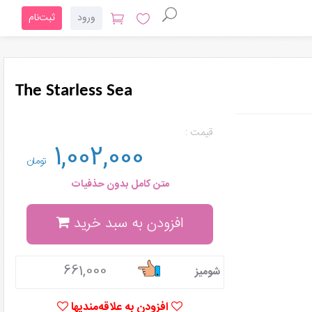
ورود
ثبت‌نام
The Starless Sea
قیمت :
1,002,000
تومان
متن کامل بدون حذفیات
افزودن به سبد خرید
661,000
شومیز
افزودن به علاقه‌مندیها