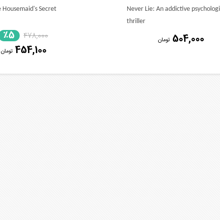
 Housemaid's Secret
Never Lie: An addictive psychologi
thriller
٪5
478,000
504,000
تومان
454,100
تومان