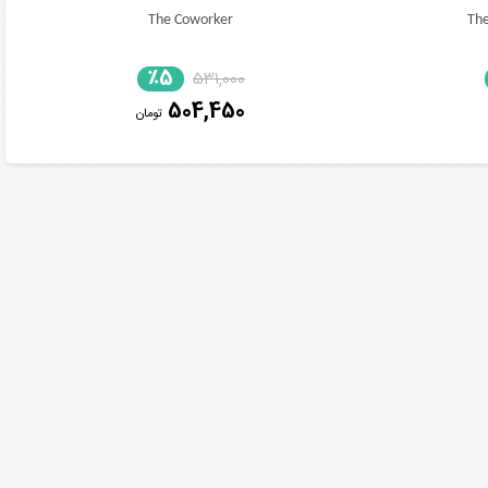
The Coworker
The
٪5
531,000
504,450
تومان