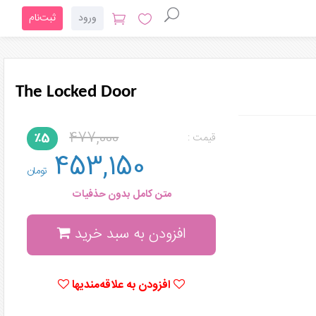
ورود
ثبت‌نام
The Locked Door
477,000
٪5
قیمت :
453,150
تومان
متن کامل بدون حذفیات
افزودن به سبد خرید
افزودن به علاقه‌مندیها