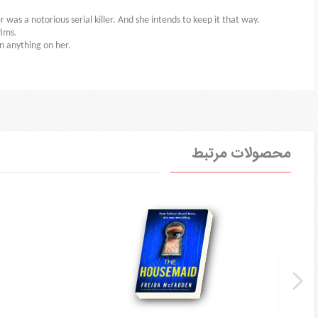
 was a notorious serial killer. And she intends to keep it that way.
tims.
in anything on her.
محصولات مرتبط