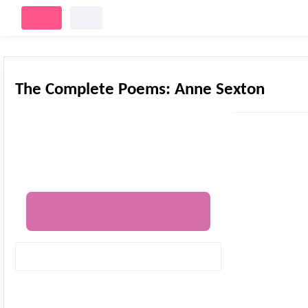
ورود
ثبت‌نام
The Complete Poems: Anne Sexton
قیمت :
831,000
تومان
متن کامل بدون حذفیات
افزودن به سبد خرید
1,112,450
جلد سخت
٪5
افزودن به علاقه‌مندیها