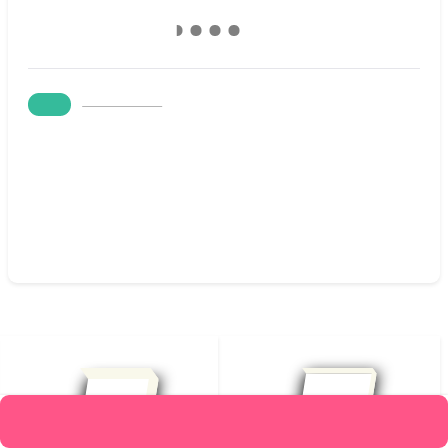
1,457,000
٪10
قیمت :
1,311,300
تومان
متن کامل بدون حذفیات
افزودن به علاقه‌مندیها
محصولات مرتبط
افزودن به سبد خرید