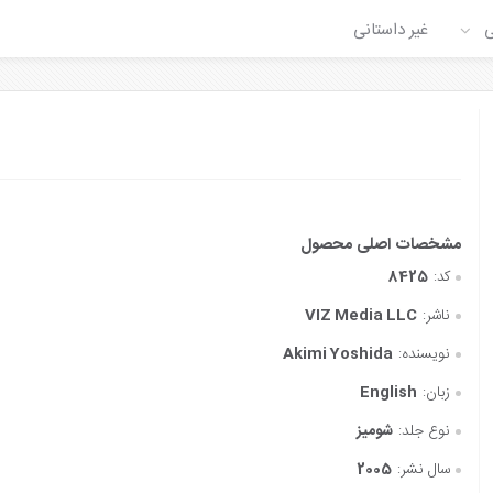
ی
غیر داستانی
کد:
8425
ناشر:
VIZ Media LLC
نویسنده:
Akimi Yoshida
زبان:
English
نوع جلد:
شومیز
سال نشر:
2005