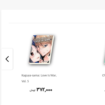
Kaguya-sama: Love Is War,
Ch
Vol. 5
372,000
تومان