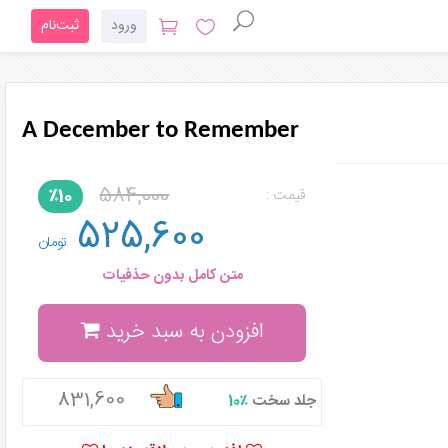
ورود
ثبت‌نام
A December to Remember
584,000
٪10
قیمت :
525,600
تومان
متن کامل بدون حذفیات
افزودن به سبد خرید
831,600
جلد سخت
٪10