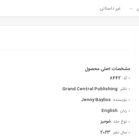
ی
غیر داستانی
کد:
8442
ناشر:
‎ Grand Central Publishing
نویسنده:
Jenny Bayliss
زبان:
English
نوع جلد:
شومیز
سال نشر:
2023