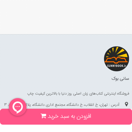
سانی بوک
فروشگاه اینترنتی کتاب‌های زبان اصلی روز دنیا با بالاترین کیفیت چاپ
آدرس : تهران، خ انقلاب، خ دانشگاه، مجتمع اداری دانشگاه، پلاک 158 واحد 3
افزودن به سبد خرید
(جهت خرید حضوری، تلفنی ، پیگیری سفارشات سایت با شماره تلفن 02166175070
تماس حاصل فرمایید)