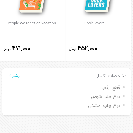
People We Meet on Vacation
Book Lovers
471,000
452,000
تومان
تومان
مشخصات تکمیلی
بیشتر
قطع:
رقعی
نوع جلد:
شومیز
نوع چاپ:
مشکی