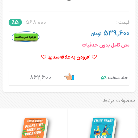
568,000
٪5
قیمت :
539,600
تومان
متن کامل بدون حذفیات
افزودن به علاقه‌مندیها
862,600
جلد سخت
٪5
محصولات مرتبط